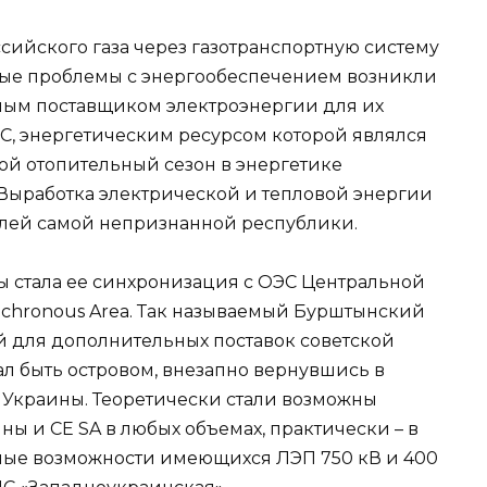
сийского газа через газотранспортную систему
зные проблемы с энергообеспечением возникли
ным поставщиком электроэнергии для их
С, энергетическим ресурсом которой являлся
ой отопительный сезон в энергетике
Выработка электрической и тепловой энергии
елей самой непризнанной республики.
 стала ее синхронизация с ОЭС Центральной
ynchronous Area. Так называемый Бурштынский
й для дополнительных поставок советской
ал быть островом, внезапно вернувшись в
 Украины. Теоретически стали возможны
ы и CE SA в любых объемах, практически – в
кные возможности имеющихся ЛЭП 750 кВ и 400