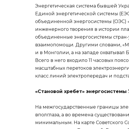
Энергетическая система бывшей Укра
Единой энергетической системы (ЕЭ
объединенной энергосистемы (ОЭС) «
инженерного творения в истории план
объединенные энергосистемы стран-
взаимопомощи. Другими словами, «Ми
и в Монголии, а на западе охватывал 
Всего в него входило 11 часовых пояс
масштабных перетоков электроэнерг
класс линий электропередач и подста
«Становой хребет» энергосистемы
На межгосударственные границы элек
вполглаза, а во времена существован
минимальным. На карте Советского С