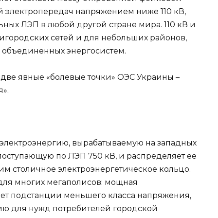
й электропередач напряжением ниже 110 кВ,
ьных ЛЭП в любой другой стране мира. 110 кВ и
ригородских сетей и для небольших районов,
ов объединенных энергосистем.
ь две явные «болевые точки» ОЭС Украины –
».
 электроэнергию, вырабатываемую на западных
поступающую по ЛЭП 750 кВ, и распределяет ее
щим столичное электроэнергетическое кольцо.
 для многих мегаполисов: мощная
ет подстанции меньшего класса напряжения,
ию для нужд потребителей городской