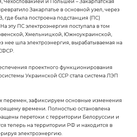
, Чехословакией и Польшей – Закарпатская
превратило Закарпатье в основной узел, через
, где была построена подстанция (ПС)
На эту ПС электроэнергия поступала в том
(Ровенской, Хмельницкой, Южноукраинской,
з нее шла электроэнергия, вырабатываемая на
СФСР.
беспечения проектного функционирования
осистемы Украинской ССР стала система ЛЭП
их перемен, зафиксируем основные изменения
тоящему времени. Полностью остановлена
ращены перетоки с территории Белоруссии и
ся теперь на территории РФ и находится в
ерируя электроэнергию.