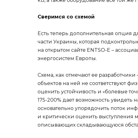
кВ, а также оборудование все той же
Сверимся со схемой
Есть теперь дополнительная опция дл
части Украины, которая подконтрольн
на открытом сайте ENTSO-E – ассоц
энергосистем Европы.
Схема, как отмечают ее разработчики
объектов на ней не соответствуют фи
оценить устойчивость и «болевые точ
175-200% дает возможность увидеть на
основательно упорядочить поток ин
и критически оценить выступления 
описывающих складывающуюся обста