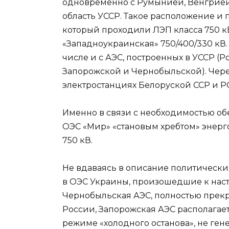
одновременно с Румынией, Венгрией
область УССР. Такое расположение и 
который проходили ЛЭП класса 750 кВ
«Западноукраинская» 750/400/330 кВ. 
числе и с АЭС, построенных в УССР 
Запорожской и Чернобыльской). Чере
электростанциях Белоруской ССР и Р
Именно в связи с необходимостью о
ОЭС «Мир» «становым хребтом» энерг
750 кВ.
Не вдаваясь в описание политическ
в ОЭС Украины, произошедшие к нас
Чернобыльская АЭС, полностью прек
России, Запорожская АЭС располагает
режиме «холодного останова», не ген