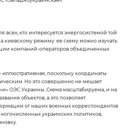
 ПС «Западноукраинская».
я всех, кто интересуется энергосистемой той
а киевскому режиму: ее схему можно изучать
иации компаний-операторов объединенных
 – иллюстративная, поскольку координаты
зическим. Но это совершенно не мешает
ки» ОЭС Украины. Схема масштабируема, и на
звания объектов, а это позволяет
формации от наших военных корреспондентов
многочисленных украинских политиков,
новку.