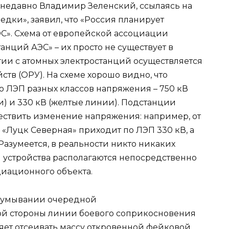
м недавно Владимир Зеленский, ссылаясь на
едки», заявил, что «Россия планирует
С». Схема от европейской ассоциации
анций АЭС» – их просто не существует в
ии с атомных электростанций осуществляется
ств (ОРУ). На схеме хорошо видно, что
по ЛЭП разных классов напряжения – 750 кВ
и) и 330 кВ (желтые линии). Подстанции
ествить изменение напряжения: например, от
«Луцк Северная» приходит по ЛЭП 330 кВ, а
Разумеется, в реальности никто никаких
и устройства располагаются непосредственно
диационного объекта.
бдумывании очередной
той стороны линии боевого соприкосновения
оляет отсеивать массу откровенной фейковой