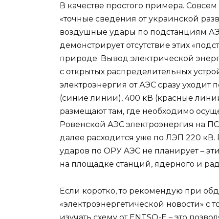
В качестве простого примера. Совсе
«точные сведения от украинской разв
воздушные удары по подстанциям АЭ
демонстрирует отсутствие этих «подст
природе. Вывод электрической энерг
с открытых распределительных устрой
электроэнергия от АЭС сразу уходит 
(синие линии), 400 кВ (красные лини
размещают там, где необходимо осущ
Ровенской АЭС электроэнергия на ПС 
далее расходится уже по ЛЭП 220 кВ. 
ударов по ОРУ АЭС не планирует – эт
на площадке станций, ядерного и ра
Если коротко, то рекомендую при о
«электроэнергетической новости» с 
изучать схему от ENTSO-E – это позв