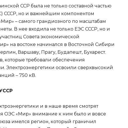
инской ССР была не только составной частью
С) СССР, но и важнейшим компонентом
Мир» – самого грандиозного по масштабам
еты. В нее входила не только ЕЭС СССР, но и
участниц Совета экономической
р» на востоке начинался в Восточной Сибири
Берлин, Варшаву, Прагу, Будапешт, Бухарест.
ов, которые требовали обеспечения
ии. Электроэнергетики освоили сверхвысокий
нций – 750 кВ.
 УССР
троэнергетики и в наше время смотрят
ия ОЭС «Мир» внимание к ним было и вовсе
оюза имелся регион, который граничил